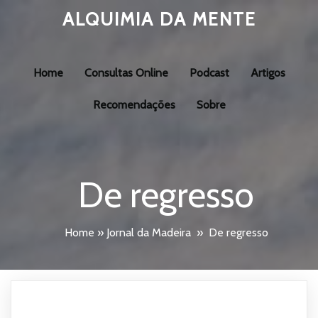
ALQUIMIA DA MENTE
Home
Consultas Online
Podcast
Artigos
Recomendações
Sobre
De regresso
Home
»
Jornal da Madeira
»
De regresso