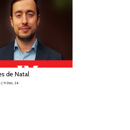
es de Natal
o
|
11
Dez, 24