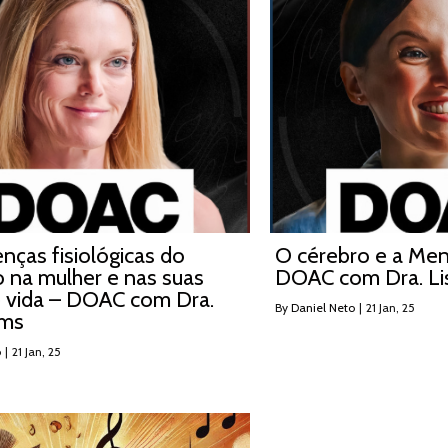
enças fisiológicas do
O cérebro e a Me
o na mulher e nas suas
DOAC com Dra. Li
e vida – DOAC com Dra.
By
Daniel Neto
|
21
Jan, 25
ims
o
|
21
Jan, 25