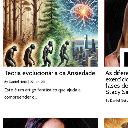
Teoria evolucionária da Ansiedade
As difer
exercíci
By
Daniel Neto
|
22
Jan, 25
fases d
Este é um artigo fantástico que ajuda a
Stacy S
compreender o…
By
Daniel Net