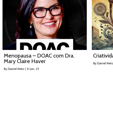
Menopausa – DOAC com Dra.
Criativi
Mary Claire Haver
By
Daniel Net
By
Daniel Neto
|
21
Jan, 25