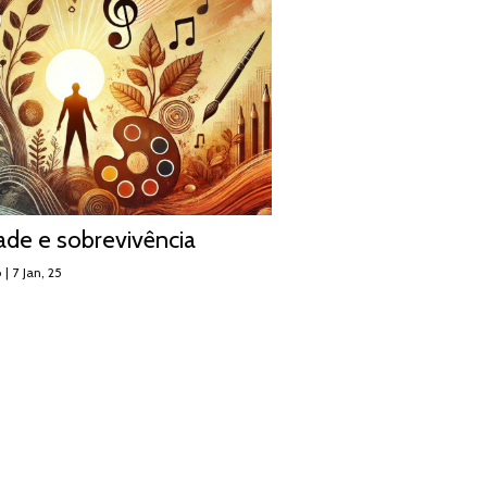
dade e sobrevivência
o
|
7
Jan, 25