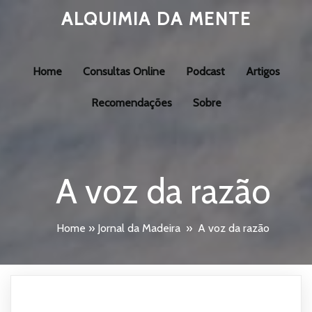
ALQUIMIA DA MENTE
Home
Consultas Online
Podcast
Artigos
Recomendações
Sobre
A voz da razão
Home
»
Jornal da Madeira
»
A voz da razão