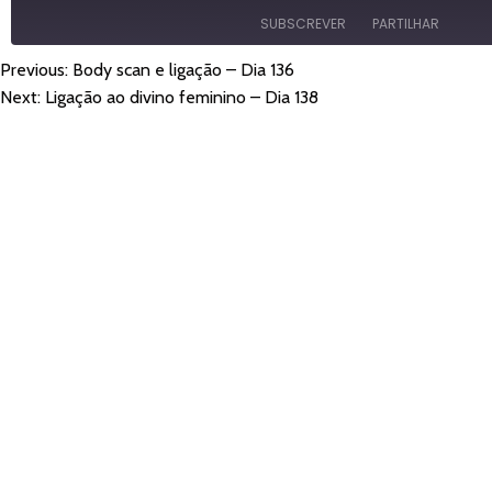
episódio
SUBSCREVER
PARTILHAR
Previous:
Body scan e ligação – Dia 136
NAVEGAÇÃO
PARTILHAR
Amazon
Apple Pod
Next:
Ligação ao divino feminino – Dia 138
YouTube
LIGAÇÃO
DE
FEED RSS
INCORPORAR
ARTIGOS