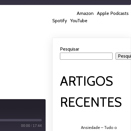
Subscrever:
Amazon
|
Apple Podcasts
|
Spotify
Spotify
|
YouTube
Pesquisar
Pesqui
ARTIGOS
RECENTES
00:00
/
17:44
Ansiedade – Tudo o