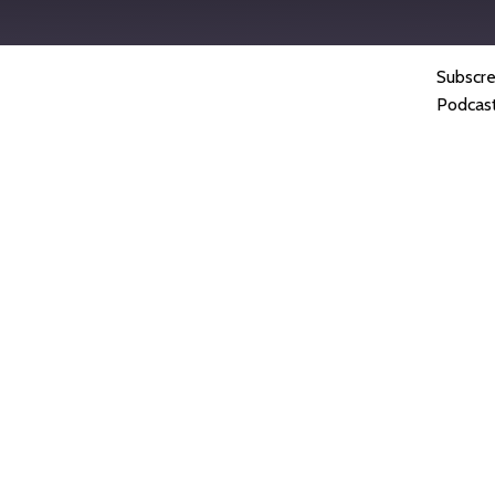
Subscr
casts
Spotify
Podcas