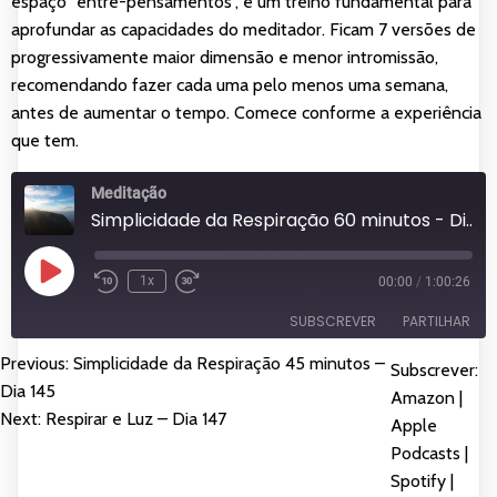
espaço "entre-pensamentos", é um treino fundamental para
aprofundar as capacidades do meditador. Ficam 7 versões de
progressivamente maior dimensão e menor intromissão,
recomendando fazer cada uma pelo menos uma semana,
antes de aumentar o tempo. Comece conforme a experiência
que tem.
Meditação
Simplicidade da Respiração 60 minutos - Dia 146
Reproduzir
1x
00:00
/
1:00:26
episódio
SUBSCREVER
PARTILHAR
Previous:
Simplicidade da Respiração 45 minutos –
NAVEGAÇÃO
Subscrever:
PARTILHAR
Amazon
Apple Podcasts
Dia 145
Amazon
|
DE
Next:
Respirar e Luz – Dia 147
Spotify
YouTube
Apple
LIGAÇÃO
Podcasts
|
FEED RSS
ARTIGOS
INCORPORAR
Spotify
|