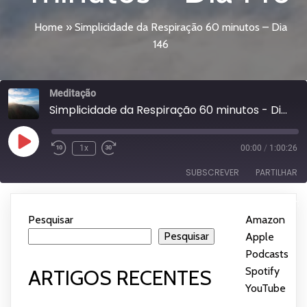
Home
»
Simplicidade da Respiração 60 minutos – Dia
146
Meditação
Simplicidade da Respiração 60 minutos - Dia 146
Reproduzir
1x
00:00
/
1:00:26
episódio
SUBSCREVER
PARTILHAR
Subscrever:
PARTILHAR
Amazon
Apple Podcasts
Pesquisar
Amazon
|
Spotify
YouTube
Pesquisar
Apple
LIGAÇÃO
Podcasts
|
FEED RSS
INCORPORAR
Spotify
|
ARTIGOS RECENTES
YouTube