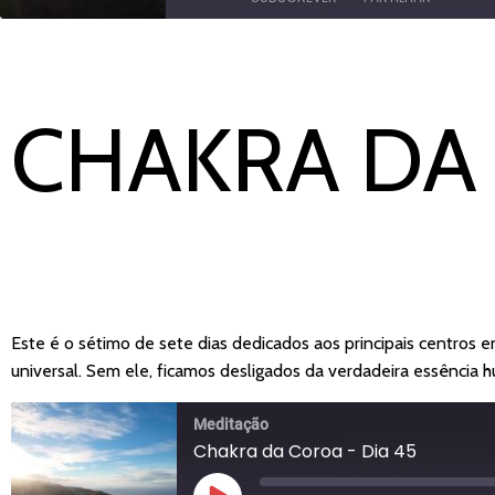
PARTILHAR
Amazon
YouTube
LIGAÇÃO
CHAKRA DA 
FEED RSS
INCORPORAR
Este é o sétimo de sete dias dedicados aos principais centros 
universal. Sem ele, ficamos desligados da verdadeira essência h
Meditação
Chakra da Coroa - Dia 45