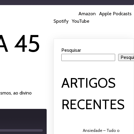
Subscrever:
Amazon
|
Apple Podcasts
|
Spotify
Spotify
|
YouTube
A 45
Pesquisar
Pesqui
ARTIGOS
osmos, ao divino
RECENTES
Ansiedade – Tudo o