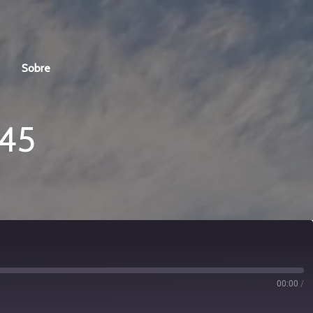
Sobre
 45
00:00
/