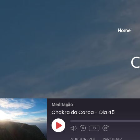
Home
C
Meditação
Chakra da Coroa - Dia 45
Reproduzir
1x
episódio
SUBSCREVER
PARTILHAR