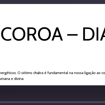
Apple Podcasts
COROA – DI
energéticos. O sétimo chakra é fundamental na nossa ligação ao c
umana e divina.