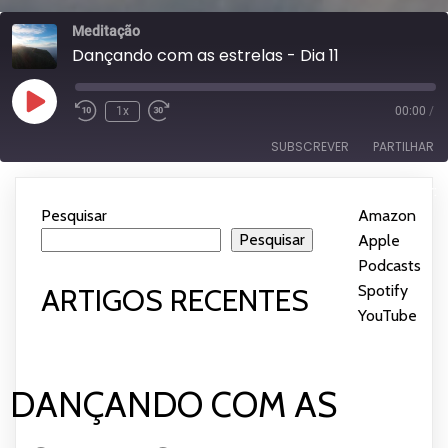
Meditação
Dançando com as estrelas - Dia 11
Reproduzir
1x
00:00
/
episódio
SUBSCREVER
PARTILHAR
Subscrever:
PARTILHAR
Amazon
Apple Podcasts
Pesquisar
Amazon
|
Spotify
YouTube
Pesquisar
Apple
LIGAÇÃO
Podcasts
|
FEED RSS
INCORPORAR
Spotify
|
ARTIGOS RECENTES
YouTube
DANÇANDO COM AS