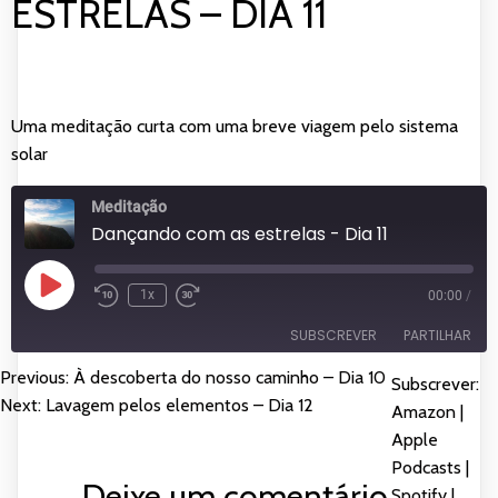
ESTRELAS – DIA 11
Uma meditação curta com uma breve viagem pelo sistema
solar
Meditação
Dançando com as estrelas - Dia 11
Reproduzir
1x
00:00
/
episódio
SUBSCREVER
PARTILHAR
Previous:
À descoberta do nosso caminho – Dia 10
NAVEGAÇÃO
Subscrever:
PARTILHAR
Amazon
Apple Podcasts
Next:
Lavagem pelos elementos – Dia 12
Amazon
|
DE
Spotify
YouTube
Apple
LIGAÇÃO
Podcasts
|
FEED RSS
ARTIGOS
Deixe um comentário
INCORPORAR
Spotify
|