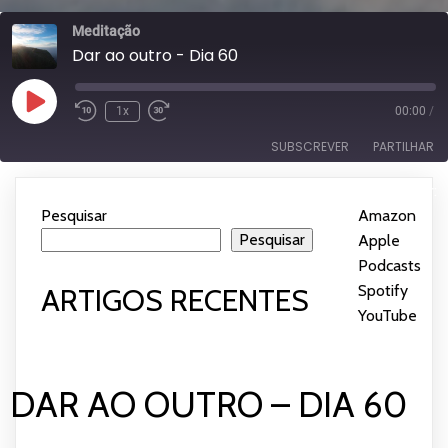
Meditação
Dar ao outro - Dia 60
Reproduzir
1x
00:00
/
episódio
SUBSCREVER
PARTILHAR
Subscrever:
PARTILHAR
Amazon
Apple Podcasts
Pesquisar
Amazon
|
Spotify
YouTube
Pesquisar
Apple
LIGAÇÃO
Podcasts
|
FEED RSS
INCORPORAR
Spotify
|
ARTIGOS RECENTES
YouTube
DAR AO OUTRO – DIA 60