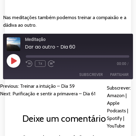
Nas meditações também podemos treinar a compaixão e a
dádiva ao outro.
Meditação
Dar ao outro - Dia 60
Reproduzir
1x
00:00
/
episódio
SUBSCREVER
PARTILHAR
Previous:
Treinar a intuição – Dia 59
NAVEGAÇÃO
Subscrever:
PARTILHAR
Amazon
Apple Podcasts
Next:
Purificação e sentir a primavera – Dia 61
Amazon
|
DE
Spotify
YouTube
Apple
LIGAÇÃO
Podcasts
|
FEED RSS
ARTIGOS
Deixe um comentário
INCORPORAR
Spotify
|
YouTube