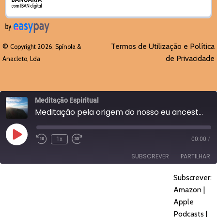
©
Termos de Utilização e Política
Copyright 2026, Spínola &
de Privacidade
Anacleto, Lda
Meditação Espiritual
Meditação pela origem do nosso eu ancestral
Reproduzir
1x
00:00
/
episódio
SUBSCREVER
PARTILHAR
Subscrever:
PARTILHAR
Amazon
Apple Podcasts
Amazon
|
Spotify
YouTube
Apple
LIGAÇÃO
Podcasts
|
FEED RSS