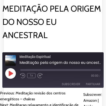
MEDITAÇÃO PELA ORIGEM
DO NOSSO EU
ANCESTRAL
Meditação Espiritual
Meditação pela origem do nosso eu ancestral
Reproduzir
1x
00:00
/
episódio
SUBSCREVER
PARTILHAR
Previous:
Meditação revisão dos centros
NAVEGAÇÃO
Subscrever:
PARTILHAR
Amazon
Apple Podcasts
energéticos – chakras
Amazon
|
Next:
Meditacao relaxamento e identificação de
Spotify
YouTube