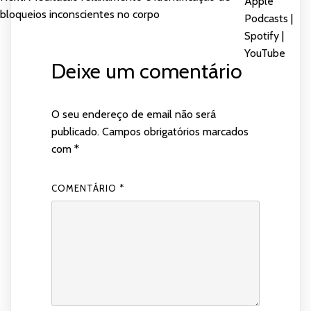
DE
Apple
LIGAÇÃO
bloqueios inconscientes no corpo
Podcasts
|
FEED RSS
ARTIGOS
INCORPORAR
Spotify
|
YouTube
Deixe um comentário
O seu endereço de email não será
publicado.
Campos obrigatórios marcados
com
*
COMENTÁRIO
*