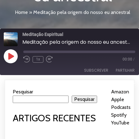
Home
»
Meditação pela origem do nosso eu ancestral
Meditação Espiritual
Meditação pela origem do nosso eu ancestral
Reproduzir
1x
00:00
/
episódio
SUBSCREVER
PARTILHAR
Subscrever:
PARTILHAR
Amazon
Apple Podcasts
Pesquisar
Amazon
|
Spotify
YouTube
Pesquisar
Apple
LIGAÇÃO
Podcasts
|
FEED RSS
INCORPORAR
Spotify
|
ARTIGOS RECENTES
YouTube