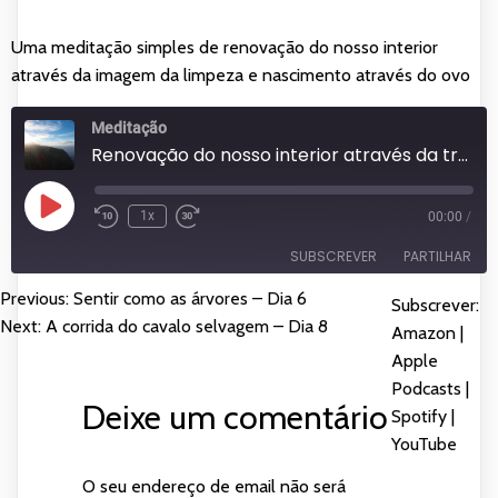
Uma meditação simples de renovação do nosso interior
através da imagem da limpeza e nascimento através do ovo
Meditação
Renovação do nosso interior através da transmutação do ovo - Dia 7
Reproduzir
1x
00:00
/
episódio
SUBSCREVER
PARTILHAR
Previous:
Sentir como as árvores – Dia 6
NAVEGAÇÃO
Subscrever:
PARTILHAR
Amazon
Apple Podcasts
Next:
A corrida do cavalo selvagem – Dia 8
Amazon
|
DE
Spotify
YouTube
Apple
LIGAÇÃO
Podcasts
|
FEED RSS
ARTIGOS
Deixe um comentário
INCORPORAR
Spotify
|
YouTube
O seu endereço de email não será