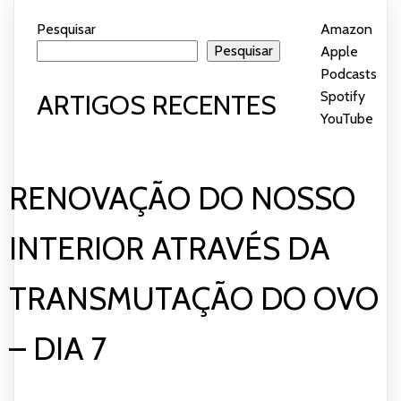
Subscrever:
PARTILHAR
Amazon
Apple Podcasts
Pesquisar
Amazon
|
Spotify
YouTube
Pesquisar
Apple
LIGAÇÃO
Podcasts
|
FEED RSS
INCORPORAR
Spotify
|
ARTIGOS RECENTES
YouTube
RENOVAÇÃO DO NOSSO
INTERIOR ATRAVÉS DA
TRANSMUTAÇÃO DO OVO
– DIA 7