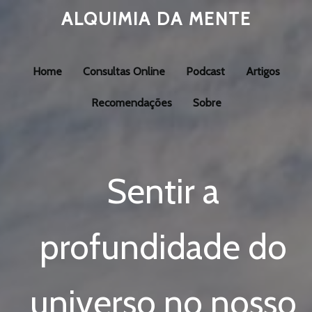
ALQUIMIA DA MENTE
Home
Consultas Online
Podcast
Artigos
Recomendações
Sobre
Sentir a
profundidade do
universo no nosso