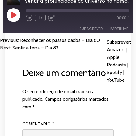
Sentir a profundidade do universo no nosso coração - Dia 81
Reproduzir
1x
00:00
/
episódio
SUBSCREVER
PARTILHAR
Previous:
Reconhecer os passos dados – Dia 80
NAVEGAÇÃO
Subscrever:
PARTILHAR
Amazon
Apple Podcasts
Next:
Sentir a terra – Dia 82
Amazon
|
DE
Spotify
YouTube
Apple
LIGAÇÃO
Podcasts
|
FEED RSS
ARTIGOS
Deixe um comentário
INCORPORAR
Spotify
|
YouTube
O seu endereço de email não será
publicado.
Campos obrigatórios marcados
com
*
COMENTÁRIO
*