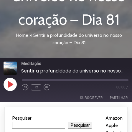
coração – Dia 81
Home
»
Sentir a profundidade do universo no nosso
coração – Dia 81
Meditação
Sentir a profundidade do universo no nosso coração - Dia 81
Reproduzir
1x
00:00
/
episódio
SUBSCREVER
PARTILHAR
Subscrever:
PARTILHAR
Amazon
Apple Podcasts
Pesquisar
Amazon
|
Spotify
YouTube
Pesquisar
Apple
LIGAÇÃO