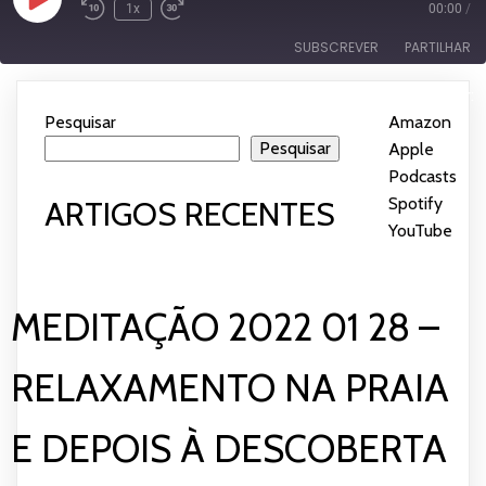
Reproduzir
1x
00:00
/
episódio
SUBSCREVER
PARTILHAR
Subscrever:
PARTILHAR
Amazon
Apple Podcasts
Pesquisar
Amazon
|
Spotify
YouTube
Pesquisar
Apple
LIGAÇÃO
Podcasts
|
FEED RSS
INCORPORAR
Spotify
|
ARTIGOS RECENTES
YouTube
MEDITAÇÃO 2022 01 28 –
RELAXAMENTO NA PRAIA
E DEPOIS À DESCOBERTA