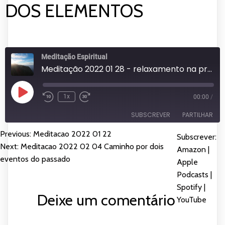
DOS ELEMENTOS
Meditação Espiritual
Meditação 2022 01 28 - relaxamento na praia e depois à descoberta dos elementos
Reproduzir
1x
00:00
/
episódio
SUBSCREVER
PARTILHAR
Previous:
Meditacao 2022 01 22
NAVEGAÇÃO
Subscrever:
PARTILHAR
Amazon
Apple Podcasts
Next:
Meditacao 2022 02 04 Caminho por dois
Amazon
|
DE
eventos do passado
Spotify
YouTube
Apple
LIGAÇÃO
Podcasts
|
FEED RSS
ARTIGOS
INCORPORAR
Spotify
|
Deixe um comentário
YouTube