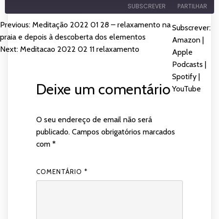
SUBSCREVER
PARTILHAR
Previous:
Meditação 2022 01 28 – relaxamento na
NAVEGAÇÃO
Subscrever:
PARTILHAR
Amazon
Apple Podcasts
praia e depois à descoberta dos elementos
Amazon
|
DE
Next:
Meditacao 2022 02 11 relaxamento
Spotify
YouTube
Apple
LIGAÇÃO
Podcasts
|
FEED RSS
ARTIGOS
INCORPORAR
Spotify
|
Deixe um comentário
YouTube
O seu endereço de email não será
publicado.
Campos obrigatórios marcados
com
*
COMENTÁRIO
*