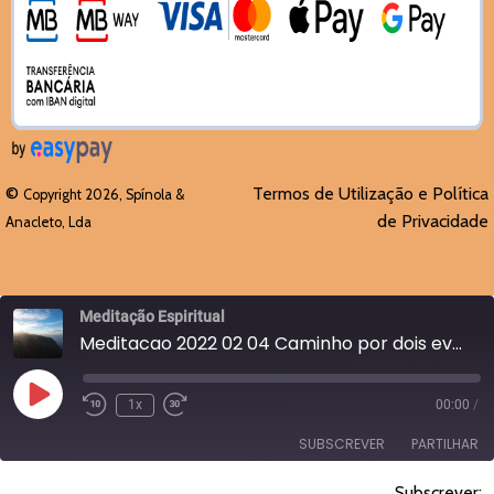
©
Termos de Utilização e Política
Copyright 2026, Spínola &
de Privacidade
Anacleto, Lda
Meditação Espiritual
Meditacao 2022 02 04 Caminho por dois eventos do passado
Reproduzir
1x
00:00
/
episódio
SUBSCREVER
PARTILHAR
Subscrever: