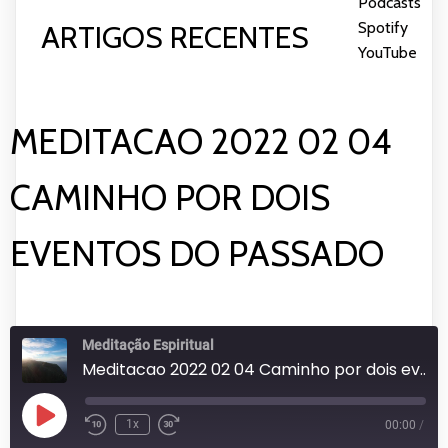
Podcasts
|
FEED RSS
INCORPORAR
Spotify
|
ARTIGOS RECENTES
YouTube
MEDITACAO 2022 02 04
CAMINHO POR DOIS
EVENTOS DO PASSADO
Meditação Espiritual
Meditacao 2022 02 04 Caminho por dois eventos do passado
Reproduzir
1x
00:00
/
episódio