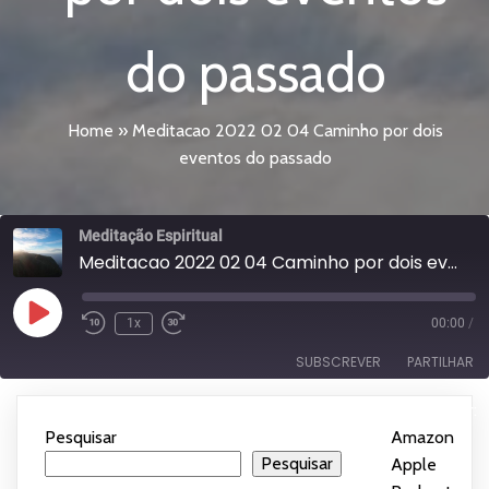
do passado
Home
»
Meditacao 2022 02 04 Caminho por dois
eventos do passado
Meditação Espiritual
Meditacao 2022 02 04 Caminho por dois eventos do passado
Reproduzir
1x
00:00
/
episódio
SUBSCREVER
PARTILHAR
Subscrever:
PARTILHAR
Amazon
Apple Podcasts
Pesquisar
Amazon
|
Spotify
YouTube
Pesquisar
Apple
LIGAÇÃO