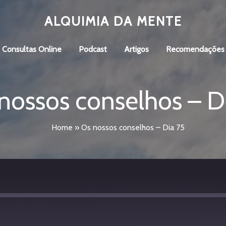
ALQUIMIA DA MENTE
Consultas Online
Podcast
Artigos
Recomendações
nossos conselhos – D
Home
»
Os nossos conselhos – Dia 75