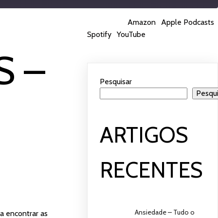
Subscrever:
Amazon
|
Apple Podcasts
|
Spotify
Spotify
|
YouTube
 –
Pesquisar
Pesqui
ARTIGOS
RECENTES
Ansiedade – Tudo o
a encontrar as