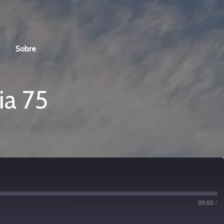
Sobre
ia 75
00:00
/