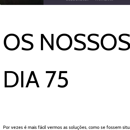
PARTILHAR
Amazon
YouTube
LIGAÇÃO
OS NOSSOS
FEED RSS
INCORPORAR
DIA 75
Por vezes é mais fácil vermos as soluções, como se fossem sit