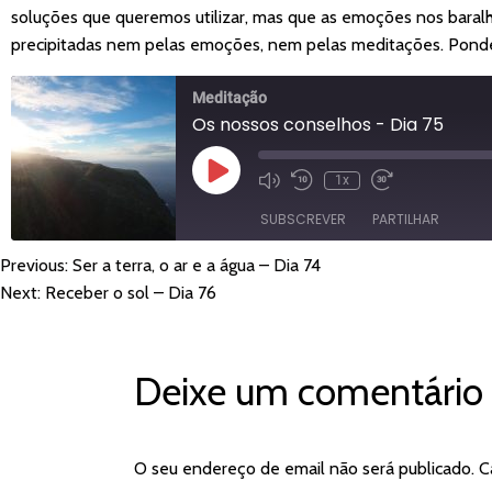
soluções que queremos utilizar, mas que as emoções nos baral
precipitadas nem pelas emoções, nem pelas meditações. Ponder
Meditação
Os nossos conselhos - Dia 75
Reproduzir
1x
episódio
SUBSCREVER
PARTILHAR
Previous:
Ser a terra, o ar e a água – Dia 74
NAVEGAÇÃO
PARTILHAR
Amazon
Apple Po
Next:
Receber o sol – Dia 76
YouTube
LIGAÇÃO
DE
FEED RSS
INCORPORAR
Deixe um comentário
ARTIGOS
O seu endereço de email não será publicado.
C