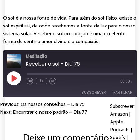
O sol é a nossa fonte de vida. Para além do sol físico, existe o
sol espiritual, de onde recebemos a fonte da luz para o nosso
sistema solar. Receber o sol no coração é uma excelente
forma de sentir o amor divino e a compaixão.
Meditação
Receber o sol - Dia 76
Reproduzir
1x
00:00
/
episódio
SUBSCREVER
PARTILHAR
Previous:
Os nossos conselhos – Dia 75
NAVEGAÇÃO
Subscrever:
PARTILHAR
Amazon
Apple Podcasts
Next:
Encontrar o nosso padrão – Dia 77
Amazon
|
DE
Spotify
YouTube
Apple
LIGAÇÃO
Podcasts
|
FEED RSS
ARTIGOS
Deixe um comentário
INCORPORAR
Spotify
|