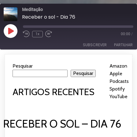
Meditação
Receber o sol - Dia 76
Reproduzir
1x
00:00
/
episódio
SUBSCREVER
PARTILHAR
Subscrever:
PARTILHAR
Amazon
Apple Podcasts
Pesquisar
Amazon
|
Spotify
YouTube
Pesquisar
Apple
LIGAÇÃO
Podcasts
|
FEED RSS
INCORPORAR
Spotify
|
ARTIGOS RECENTES
YouTube
RECEBER O SOL – DIA 76