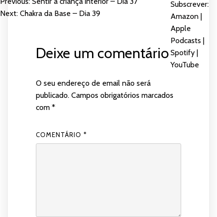
Previous:
Sentir a criança interior – Dia 37
NAVEGAÇÃO
Subscrever:
PARTILHAR
Amazon
Apple Podcasts
Next:
Chakra da Base – Dia 39
Amazon
|
DE
Spotify
YouTube
Apple
LIGAÇÃO
Podcasts
|
FEED RSS
ARTIGOS
Deixe um comentário
INCORPORAR
Spotify
|
YouTube
O seu endereço de email não será
publicado.
Campos obrigatórios marcados
com
*
COMENTÁRIO
*