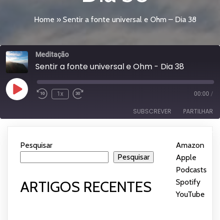
Home
»
Sentir a fonte universal e Ohm – Dia 38
Meditação
Sentir a fonte universal e Ohm - Dia 38
Reproduzir
1x
00:00
/
episódio
SUBSCREVER
PARTILHAR
Subscrever:
PARTILHAR
Amazon
Apple Podcasts
Pesquisar
Amazon
|
Spotify
YouTube
Pesquisar
Apple
LIGAÇÃO
Podcasts
|
FEED RSS
INCORPORAR
Spotify
|
ARTIGOS RECENTES
YouTube